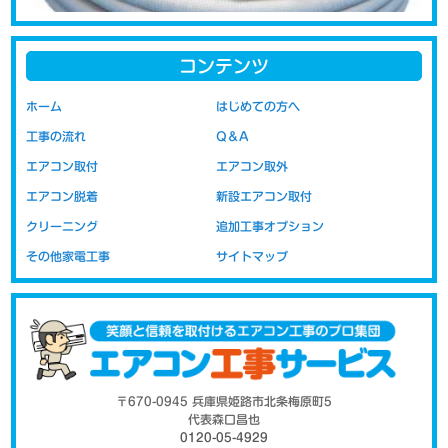
コンテンツ
エアコンの取り付けの際に問題になるのが配管代です。新品をご購
ホーム
はじめての方へ
入された場合には、お取り付けの際に必要な配管類の部材が付属さ
工事の流れ
Q＆A
れておりません。新品取り付け工事には取り付けに必要な配管など
の部材代が含まれています。移設の場合の取り付け工事代は以前の
エアコン取付
エアコン取外
部材（配管・室外機の置き台など）を再利用する事を前提にしてい
エアコン脱着
新設エアコン取付
ますので、工賃のみの金額表示となっております。部材代を含まな
いので新設時より安価にお取り付けが可能です。
クリーニング
追加工事オプション
その他家電工事
サイトマップ
高気密住宅ではエアカットバルブがお薦
め
〒670-0945 兵庫県姫路市北条梅原町5
代表森口昌也
0120-05-4929