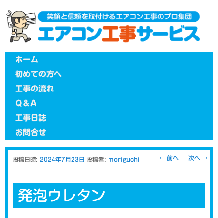
メインメニュー
メインコンテンツへ移動
ホーム
初めての方へ
工事の流れ
Q＆A
工事日誌
お問合せ
投稿ナビゲー
←
前へ
次へ
→
投稿日時:
2024年7月23日
投稿者:
moriguchi
ション
発泡ウレタン