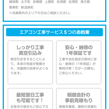
揖保郡
太子町
赤穂郡
上郡町
佐用郡
佐用町
美方郡
香美町
新温泉町
※兵庫県外のエリアの方はご相談ください。
エアコン工事サービス
５
つの
お約束
しっかり工事
安心・納得の
真空引込み
1年保証です
真空引きをすることによ
工事や当社指定の部材に安
り、本来の性能が発揮さ
心・納得の「1年保証」が
れ、冷暖房の効率がよくな
無料付帯！万が一の際も、
ります。
ご安心ください。
最短翌日工事
明朗会計の
も可能です！
事前見積もり
お急ぎの場合もご安心下さ
現場を確認、最終の見積も