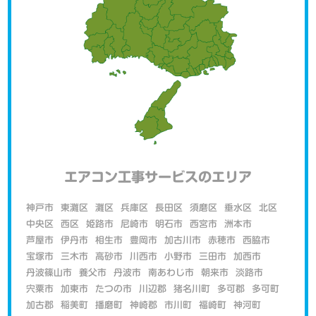
エアコン工事サービスのエリア
神戸市
東灘区
灘区
兵庫区
長田区
須磨区
垂水区
北区
中央区
西区
姫路市
尼崎市
明石市
西宮市
洲本市
芦屋市
伊丹市
相生市
豊岡市
加古川市
赤穂市
西脇市
宝塚市
三木市
高砂市
川西市
小野市
三田市
加西市
丹波篠山市
養父市
丹波市
南あわじ市
朝来市
淡路市
宍粟市
加東市
たつの市
川辺郡
猪名川町
多可郡
多可町
加古郡
稲美町
播磨町
神崎郡
市川町
福崎町
神河町