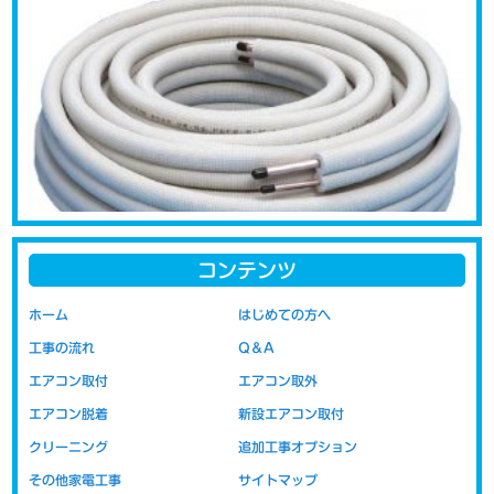
コンテンツ
エアコンの取り付けの際に問題になるのが配管代です。新品をご購
ホーム
はじめての方へ
入された場合には、お取り付けの際に必要な配管類の部材が付属さ
工事の流れ
Q＆A
れておりません。新品取り付け工事には取り付けに必要な配管など
の部材代が含まれています。移設の場合の取り付け工事代は以前の
エアコン取付
エアコン取外
部材（配管・室外機の置き台など）を再利用する事を前提にしてい
エアコン脱着
新設エアコン取付
ますので、工賃のみの金額表示となっております。部材代を含まな
いので新設時より安価にお取り付けが可能です。
クリーニング
追加工事オプション
その他家電工事
サイトマップ