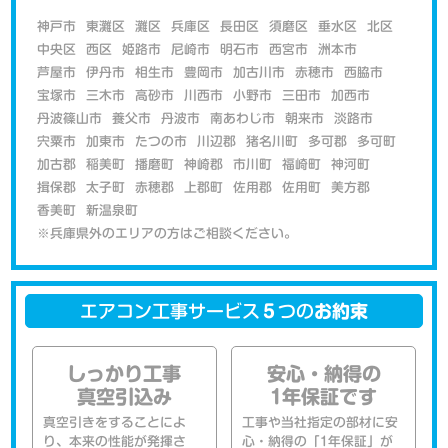
神戸市
東灘区
灘区
兵庫区
長田区
須磨区
垂水区
北区
中央区
西区
姫路市
尼崎市
明石市
西宮市
洲本市
芦屋市
伊丹市
相生市
豊岡市
加古川市
赤穂市
西脇市
宝塚市
三木市
高砂市
川西市
小野市
三田市
加西市
丹波篠山市
養父市
丹波市
南あわじ市
朝来市
淡路市
宍粟市
加東市
たつの市
川辺郡
猪名川町
多可郡
多可町
加古郡
稲美町
播磨町
神崎郡
市川町
福崎町
神河町
揖保郡
太子町
赤穂郡
上郡町
佐用郡
佐用町
美方郡
香美町
新温泉町
※兵庫県外のエリアの方はご相談ください。
エアコン工事サービス
５
つの
お約束
しっかり工事
安心・納得の
真空引込み
1年保証です
真空引きをすることによ
工事や当社指定の部材に安
り、本来の性能が発揮さ
心・納得の「1年保証」が