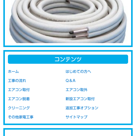
コンテンツ
エアコンの取り付けの際に問題になるのが配管代です。新品をご購
ホーム
はじめての方へ
入された場合には、お取り付けの際に必要な配管類の部材が付属さ
工事の流れ
Q＆A
れておりません。新品取り付け工事には取り付けに必要な配管など
の部材代が含まれています。移設の場合の取り付け工事代は以前の
エアコン取付
エアコン取外
部材（配管・室外機の置き台など）を再利用する事を前提にしてい
エアコン脱着
新設エアコン取付
ますので、工賃のみの金額表示となっております。部材代を含まな
いので新設時より安価にお取り付けが可能です。
クリーニング
追加工事オプション
その他家電工事
サイトマップ
高気密住宅ではエアカットバルブがお薦
め