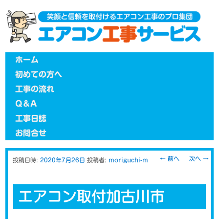
メインメニュー
メインコンテンツへ移動
ホーム
初めての方へ
工事の流れ
Q＆A
工事日誌
お問合せ
投稿ナビゲー
←
前へ
次へ
→
投稿日時:
2020年7月26日
投稿者:
moriguchi-m
ション
エアコン取付加古川市