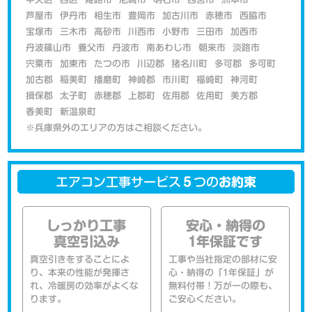
芦屋市
伊丹市
相生市
豊岡市
加古川市
赤穂市
西脇市
宝塚市
三木市
高砂市
川西市
小野市
三田市
加西市
丹波篠山市
養父市
丹波市
南あわじ市
朝来市
淡路市
宍粟市
加東市
たつの市
川辺郡
猪名川町
多可郡
多可町
加古郡
稲美町
播磨町
神崎郡
市川町
福崎町
神河町
揖保郡
太子町
赤穂郡
上郡町
佐用郡
佐用町
美方郡
香美町
新温泉町
※兵庫県外のエリアの方はご相談ください。
エアコン工事サービス
５
つの
お約束
しっかり工事
安心・納得の
真空引込み
1年保証です
真空引きをすることによ
工事や当社指定の部材に安
り、本来の性能が発揮さ
心・納得の「1年保証」が
れ、冷暖房の効率がよくな
無料付帯！万が一の際も、
ります。
ご安心ください。