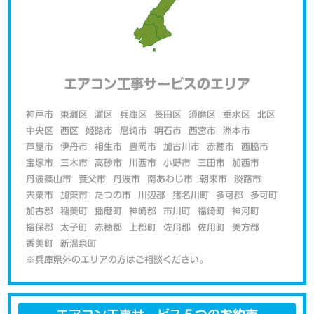
エアコン工事サービスのエリア
神戸市
東灘区
灘区
兵庫区
長田区
須磨区
垂水区
北区
中央区
西区
姫路市
尼崎市
明石市
西宮市
洲本市
芦屋市
伊丹市
相生市
豊岡市
加古川市
赤穂市
西脇市
宝塚市
三木市
高砂市
川西市
小野市
三田市
加西市
丹波篠山市
養父市
丹波市
南あわじ市
朝来市
淡路市
宍粟市
加東市
たつの市
川辺郡
猪名川町
多可郡
多可町
加古郡
稲美町
播磨町
神崎郡
市川町
福崎町
神河町
揖保郡
太子町
赤穂郡
上郡町
佐用郡
佐用町
美方郡
香美町
新温泉町
※兵庫県外のエリアの方はご相談ください。