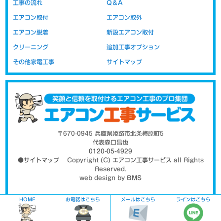
工事の流れ
Q＆A
れておりません。新品取り付け工事には取り付けに必要な配管など
の部材代が含まれています。移設の場合の取り付け工事代は以前の
エアコン取付
エアコン取外
部材（配管・室外機の置き台など）を再利用する事を前提にしてい
エアコン脱着
新設エアコン取付
ますので、工賃のみの金額表示となっております。部材代を含まな
いので新設時より安価にお取り付けが可能です。
クリーニング
追加工事オプション
その他家電工事
サイトマップ
高気密住宅ではエアカットバルブがお薦
め
〒670-0945 兵庫県姫路市北条梅原町5
代表森口昌也
0120-05-4929
●サイトマップ
Copyright (C)
エアコン工事サービス
all Rights
Reserved.
web design by
BMS
HOME
お電話はこちら
メールはこちら
ラインはこちら