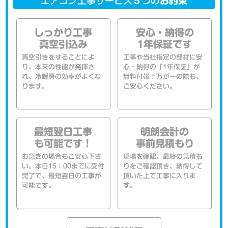
エアコン工事サービス
５
つの
お約束
しっかり工事
安心・納得の
真空引込み
1年保証です
真空引きをすることによ
工事や当社指定の部材に安
り、本来の性能が発揮さ
心・納得の「1年保証」が
れ、冷暖房の効率がよくな
無料付帯！万が一の際も、
ります。
ご安心ください。
最短翌日工事
明朗会計の
も可能です！
事前見積もり
お急ぎの場合もご安心下さ
現場を確認、最終の見積も
い。本日15：00までに受付
りをご確認頂き、納得して
完了で、最短翌日の工事が
頂いた上で工事に入りま
可能です。
す。