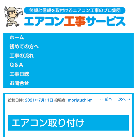
メインメニュー
メインコンテンツへ移動
ホーム
初めての方へ
工事の流れ
Q＆A
工事日誌
お問合せ
投稿ナビゲー
←
前へ
次へ
→
投稿日時:
2021年7月11日
投稿者:
moriguchi-m
ション
エアコン取り付け