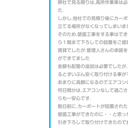
弊社で見る限りは,高所作業車は
た.
しかし,他社での見積り後にカー
立てる場所がなくなってしまいま
そのため,壁面工事をする事はで
ら１階まで下ろしての設置をご提
賃貸でしたが,管理人さんの承諾
ができてました
金額も配管の追加は必要でしたが
るとずいぶん安く取り付ける事がで
あまりに高額になるのでエアコン
何日間かは,エアコンなしで過ご
らも一安心です.
数日前に,カーポートが設置され
壁面工事ができたのに・・と思っ
引き下ろしで取り付けできたので