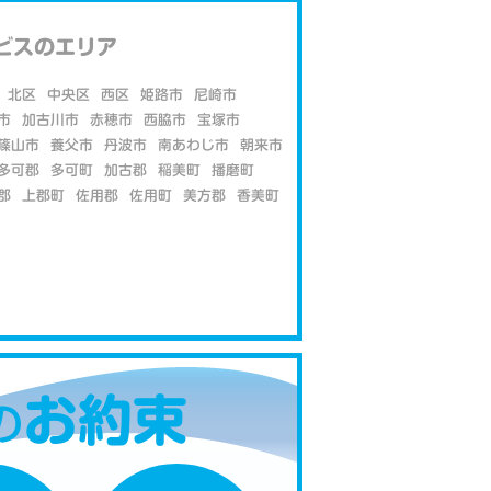
ビスのエリア
北区
中央区
西区
姫路市
尼崎市
市
加古川市
赤穂市
西脇市
宝塚市
篠山市
養父市
丹波市
南あわじ市
朝来市
多可郡
多可町
加古郡
稲美町
播磨町
郡
上郡町
佐用郡
佐用町
美方郡
香美町
お約束
の