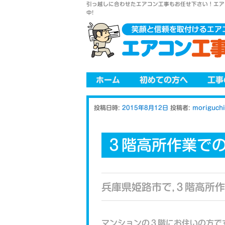
引っ越しに合わせたエアコン工事もお任せ下さい！エア
中!
メインメニュー
メインコンテンツへ移動
ホーム
初めての方へ
工事
投稿日時:
2015年8月12日
投稿者:
moriguchi
３階高所作業で
兵庫県姫路市で,３階高所作
マンションの３階にお住いの方で