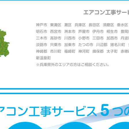
エアコン工事サー
神戸市
東灘区
灘区
兵庫区
長田区
須磨区
垂水区
明石市
西宮市
洲本市
芦屋市
伊丹市
相生市
豊岡
三木市
高砂市
川西市
小野市
三田市
加西市
丹波
淡路市
宍粟市
加東市
たつの市
川辺郡
猪名川町
神崎郡
市川町
福崎町
神河町
揖保郡
太子町
赤穂
新温泉町
※兵庫県外のエリアの方はご相談ください。
５
アコン工事サービス
つ