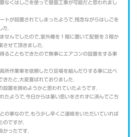
必要なくはしごを使って壁面工事が可能だと思われまし
ポートが設置されてしまったようで,残念ながらはしごを
した.
きませんでしたので,室外機を１階に置いて配管を３階か
案させて頂きました.
を得ることもできたので無事にエアコンの設置をする事
,高所作業車を依頼したり足場を組んだりする事に比べ
きたと,大変喜ばれておりました.
の設置を諦めようかと思われていたようです.
されたようで,今日からは暑い思いをされずに済んでこち
たとの事なので,もう少し早くご連絡をいただいていれば
たのですが,
良かったです.