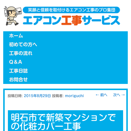
メインメニュー
メインコンテンツへ移動
ホーム
初めての方へ
工事の流れ
Q＆A
工事日誌
お問合せ
投稿ナビゲー
←
前へ
次へ
→
投稿日時:
2015年8月29日
投稿者:
moriguchi
ション
明石市で新築マンションで
の化粧カバー工事