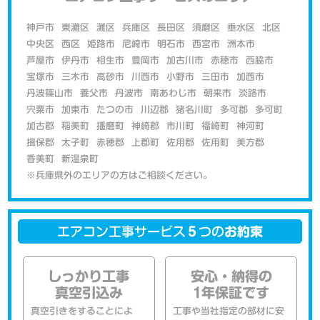
神戸市
東灘区
灘区
兵庫区
長田区
須磨区
垂水区
北区
中央区
西区
姫路市
尼崎市
明石市
西宮市
洲本市
芦屋市
伊丹市
相生市
豊岡市
加古川市
赤穂市
西脇市
宝塚市
三木市
高砂市
川西市
小野市
三田市
加西市
丹波篠山市
養父市
丹波市
南あわじ市
朝来市
淡路市
宍粟市
加東市
たつの市
川辺郡
猪名川町
多可郡
多可町
加古郡
稲美町
播磨町
神崎郡
市川町
福崎町
神河町
揖保郡
太子町
赤穂郡
上郡町
佐用郡
佐用町
美方郡
香美町
新温泉町
※兵庫県外のエリアの方はご相談ください。
エアコン工事サービス
５
つの
お約束
しっかり工事
安心・納得の
真空引込み
1年保証です
真空引きをすることによ
工事や当社指定の部材に安