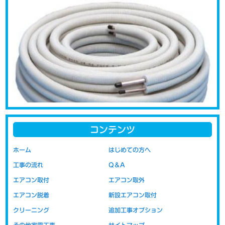
コンテンツ
エアコンの取り付けの際に問題になるのが配管代です。新品をご購
ホーム
はじめての方へ
入された場合には、お取り付けの際に必要な配管類の部材が付属さ
工事の流れ
Q＆A
れておりません。新品取り付け工事には取り付けに必要な配管など
の部材代が含まれています。移設の場合の取り付け工事代は以前の
エアコン取付
エアコン取外
部材（配管・室外機の置き台など）を再利用する事を前提にしてい
エアコン脱着
新設エアコン取付
ますので、工賃のみの金額表示となっております。部材代を含まな
いので新設時より安価にお取り付けが可能です。
クリーニング
追加工事オプション
その他家電工事
サイトマップ