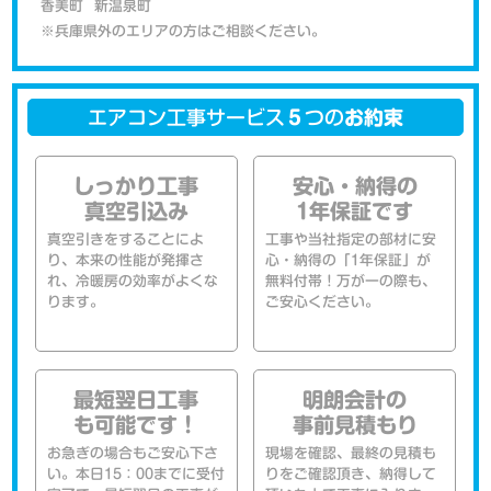
香美町
新温泉町
※兵庫県外のエリアの方はご相談ください。
エアコン工事サービス
５
つの
お約束
しっかり工事
安心・納得の
真空引込み
1年保証です
真空引きをすることによ
工事や当社指定の部材に安
り、本来の性能が発揮さ
心・納得の「1年保証」が
れ、冷暖房の効率がよくな
無料付帯！万が一の際も、
ります。
ご安心ください。
最短翌日工事
明朗会計の
も可能です！
事前見積もり
お急ぎの場合もご安心下さ
現場を確認、最終の見積も
い。本日15：00までに受付
りをご確認頂き、納得して