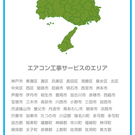
エアコン工事サービスのエリア
神戸市
東灘区
灘区
兵庫区
長田区
須磨区
垂水区
北区
中央区
西区
姫路市
尼崎市
明石市
西宮市
洲本市
芦屋市
伊丹市
相生市
豊岡市
加古川市
赤穂市
西脇市
宝塚市
三木市
高砂市
川西市
小野市
三田市
加西市
丹波篠山市
養父市
丹波市
南あわじ市
朝来市
淡路市
宍粟市
加東市
たつの市
川辺郡
猪名川町
多可郡
多可町
加古郡
稲美町
播磨町
神崎郡
市川町
福崎町
神河町
揖保郡
太子町
赤穂郡
上郡町
佐用郡
佐用町
美方郡