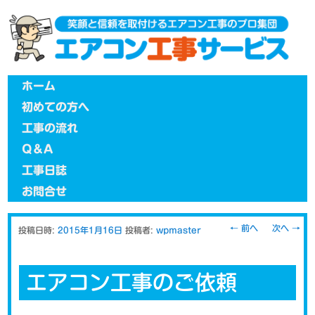
メインメニュー
メインコンテンツへ移動
ホーム
初めての方へ
工事の流れ
Q＆A
工事日誌
お問合せ
投稿ナビゲー
←
前へ
次へ
→
投稿日時:
2015年1月16日
投稿者:
wpmaster
ション
エアコン工事のご依頼