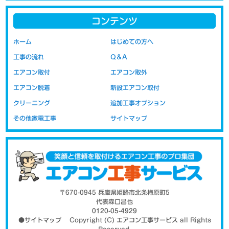
コンテンツ
エアコンの取り付けの際に問題になるのが配管代です。新品をご購
ホーム
はじめての方へ
入された場合には、お取り付けの際に必要な配管類の部材が付属さ
工事の流れ
Q＆A
れておりません。新品取り付け工事には取り付けに必要な配管など
の部材代が含まれています。移設の場合の取り付け工事代は以前の
エアコン取付
エアコン取外
部材（配管・室外機の置き台など）を再利用する事を前提にしてい
エアコン脱着
新設エアコン取付
ますので、工賃のみの金額表示となっております。部材代を含まな
いので新設時より安価にお取り付けが可能です。
クリーニング
追加工事オプション
その他家電工事
サイトマップ
高気密住宅ではエアカットバルブがお薦
め
〒670-0945 兵庫県姫路市北条梅原町5
代表森口昌也
0120-05-4929
●サイトマップ
Copyright (C)
エアコン工事サービス
all Rights
Reserved.