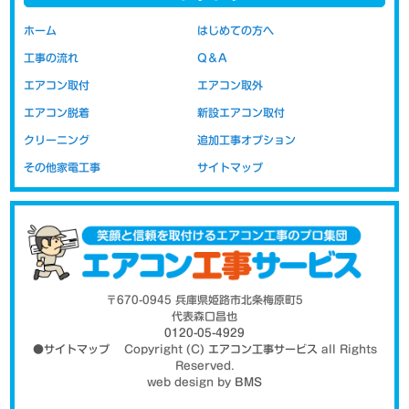
エアコンの取り付けの際に問題になるのが配管代です。新品をご購
ホーム
はじめての方へ
入された場合には、お取り付けの際に必要な配管類の部材が付属さ
工事の流れ
Q＆A
れておりません。新品取り付け工事には取り付けに必要な配管など
の部材代が含まれています。移設の場合の取り付け工事代は以前の
エアコン取付
エアコン取外
部材（配管・室外機の置き台など）を再利用する事を前提にしてい
エアコン脱着
新設エアコン取付
ますので、工賃のみの金額表示となっております。部材代を含まな
いので新設時より安価にお取り付けが可能です。
クリーニング
追加工事オプション
その他家電工事
サイトマップ
高気密住宅ではエアカットバルブがお薦
め
〒670-0945 兵庫県姫路市北条梅原町5
代表森口昌也
0120-05-4929
●サイトマップ
Copyright (C)
エアコン工事サービス
all Rights
Reserved.
web design by
BMS