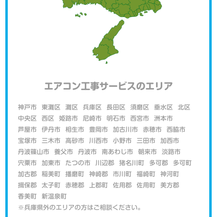
エアコン工事サービスのエリア
神戸市
東灘区
灘区
兵庫区
長田区
須磨区
垂水区
北区
中央区
西区
姫路市
尼崎市
明石市
西宮市
洲本市
芦屋市
伊丹市
相生市
豊岡市
加古川市
赤穂市
西脇市
宝塚市
三木市
高砂市
川西市
小野市
三田市
加西市
丹波篠山市
養父市
丹波市
南あわじ市
朝来市
淡路市
宍粟市
加東市
たつの市
川辺郡
猪名川町
多可郡
多可町
加古郡
稲美町
播磨町
神崎郡
市川町
福崎町
神河町
揖保郡
太子町
赤穂郡
上郡町
佐用郡
佐用町
美方郡
香美町
新温泉町
※兵庫県外のエリアの方はご相談ください。