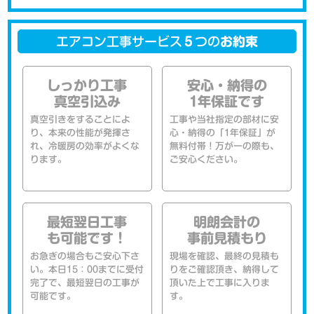
エアコン工事サービス
５
つの
お約束
しっかり工事
安心・納得の
真空引込み
1年保証です
真空引きをすることによ
工事や当社指定の部材に安
り、本来の性能が発揮さ
心・納得の「1年保証」が
れ、冷暖房の効率がよくな
無料付帯！万が一の際も、
ります。
ご安心ください。
最短翌日工事
明朗会計の
も可能です！
事前見積もり
お急ぎの場合もご安心下さ
現場を確認、最終の見積も
い。本日15：00までに受付
りをご確認頂き、納得して
完了で、最短翌日の工事が
頂いた上で工事に入りま
可能です。
す。