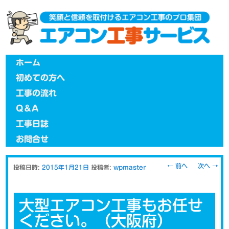
メインメニュー
メインコンテンツへ移動
ホーム
初めての方へ
工事の流れ
Q＆A
工事日誌
お問合せ
投稿ナビゲー
←
前へ
次へ
→
投稿日時:
2015年1月21日
投稿者:
wpmaster
ション
大型エアコン工事もお任せ
ください。（大阪府）