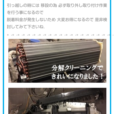
引っ越しの時には 移設の為 必ず取り外し取り付け作業
を行う事になるので
脱着料金が発生しないため 大変お得になるので 是非検
討してみて下さいね.
。.。.。.。.。.。.。.。.。.。.。.。.。.。.。.。.。.。.。.。.