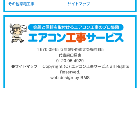
その他家電工事
サイトマップ
高気密住宅ではエアカットバルブがお薦
め
〒670-0945 兵庫県姫路市北条梅原町5
代表森口昌也
0120-05-4929
●サイトマップ
Copyright (C)
エアコン工事サービス
all Rights
Reserved.
web design by
BMS
マンションの高層階や高気密住宅では、正常に設置していても風が
強い時などに異音がする場合があります。 これは、室内機からの排
水（ドレン）ホースに、気圧差で屋外から空気が逆流してしまう為
に起こります。 異音の発生を抑えるためには、エアカットバルブと