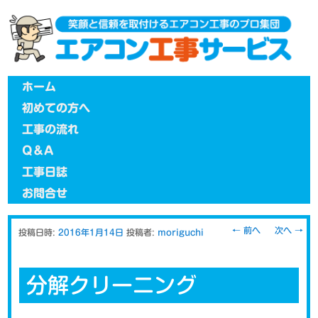
メインメニュー
メインコンテンツへ移動
ホーム
初めての方へ
工事の流れ
Q＆A
工事日誌
お問合せ
投稿ナビゲー
←
前へ
次へ
→
投稿日時:
2016年1月14日
投稿者:
moriguchi
ション
分解クリーニング