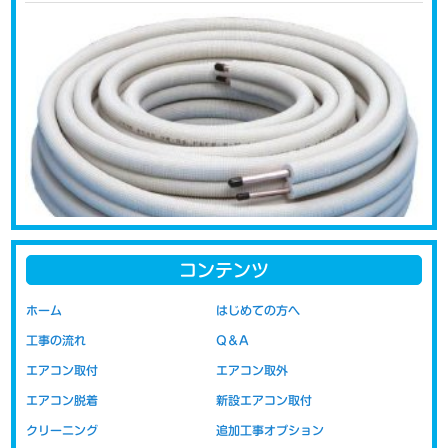
コンテンツ
エアコンの取り付けの際に問題になるのが配管代です。新品をご購
ホーム
はじめての方へ
入された場合には、お取り付けの際に必要な配管類の部材が付属さ
工事の流れ
Q＆A
れておりません。新品取り付け工事には取り付けに必要な配管など
の部材代が含まれています。移設の場合の取り付け工事代は以前の
エアコン取付
エアコン取外
部材（配管・室外機の置き台など）を再利用する事を前提にしてい
エアコン脱着
新設エアコン取付
ますので、工賃のみの金額表示となっております。部材代を含まな
いので新設時より安価にお取り付けが可能です。
クリーニング
追加工事オプション