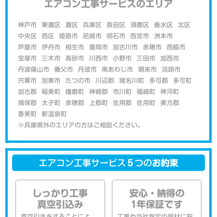
エアコン工事サービスのエリア
神戸市
東灘区
灘区
兵庫区
長田区
須磨区
垂水区
北区
中央区
西区
姫路市
尼崎市
明石市
西宮市
洲本市
芦屋市
伊丹市
相生市
豊岡市
加古川市
赤穂市
西脇市
宝塚市
三木市
高砂市
川西市
小野市
三田市
加西市
丹波篠山市
養父市
丹波市
南あわじ市
朝来市
淡路市
宍粟市
加東市
たつの市
川辺郡
猪名川町
多可郡
多可町
加古郡
稲美町
播磨町
神崎郡
市川町
福崎町
神河町
揖保郡
太子町
赤穂郡
上郡町
佐用郡
佐用町
美方郡
香美町
新温泉町
※兵庫県外のエリアの方はご相談ください。
エアコン工事サービス
５
つの
お約束
しっかり工事
安心・納得の
真空引込み
1年保証です
真空引きをすることによ
工事や当社指定の部材に安