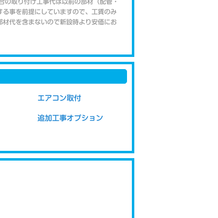
合の取り付け工事代は以前の部材（配管・
する事を前提にしていますので、工賃のみ
部材代を含まないので新設時より安価にお
エアカットバルブがお薦め
高層階や高気密住宅では、正常に設置して
い時などに異音がする場合があります。 こ
からの排水（ドレン）ホースに、気圧差で
エアコン取付
が逆流してしまう為に起こります。 異音の
ためには、エアカットバルブと呼ばれる空
追加工事オプション
のみを排出する部品を、ホースに取り付け
た、エアカットバルブを取り付けると虫など
衛生的です。
て
外機取り付け位置までの距離が、標準取り
m以内では届かない場合や、 中古エアコ
配管が使えない場合などに弊社が配管をご