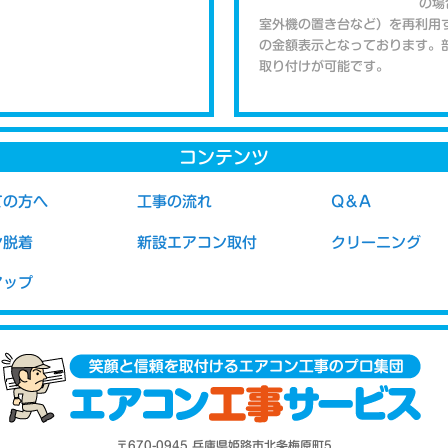
の場
室外機の置き台など）を再利用
の金額表示となっております。
取り付けが可能です。
高気密住宅では
マンションの
コンテンツ
いても風が強
れは、室内機
ての方へ
工事の流れ
Q＆A
屋外から空気
発生を抑える
ン脱着
新設エアコン取付
クリーニング
気を通さず水
る事で防ぐ事ができます。 ま
マップ
がホースから進入する事もなく
配管延長につい
エアコンの取り付け位置から室
付け工事に含まれる配管の長さ4
ン取り付け工事の際に、既存の
〒670-0945 兵庫県姫路市北条梅原町5