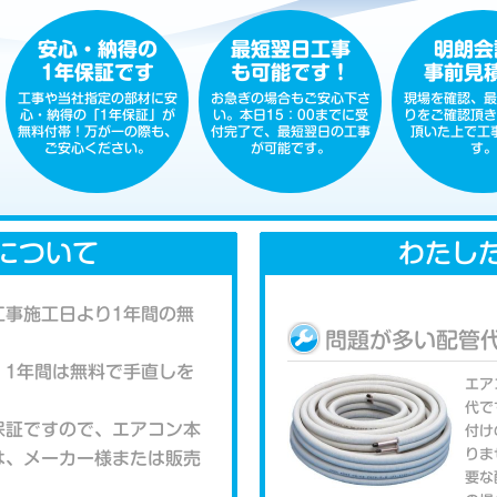
安心・納得の
最短翌日工事
明朗会
1年保証です
も可能です！
事前見
工事や当社指定の部材に安
お急ぎの場合もご安心下さ
現場を確認、最
心・納得の「1年保証」が
い。本日15：00までに受
りをご確認頂き
無料付帯！万が一の際も、
付完了で、最短翌日の工事
頂いた上で工
ご安心ください。
が可能です。
す。
について
わたし
工事施工日より1年間の無
問題が多い配管
、1年間は無料で手直しを
エア
代で
保証ですので、エアコン本
付け
りま
は、メーカー様または販売
要な