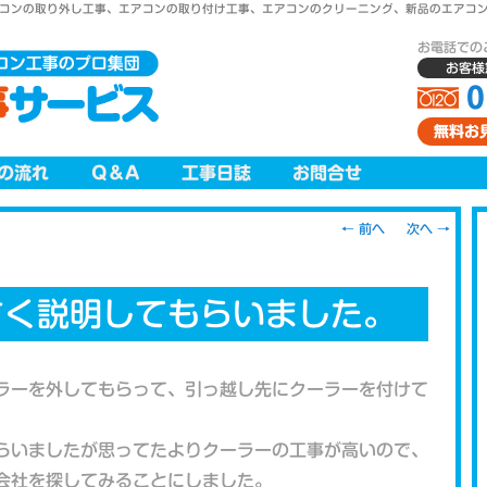
コンの取り外し工事、エアコンの取り付け工事、エアコンのクリーニング、新品のエアコン
お電話での
お客様窓
0
無料お
の流れ
Q＆A
工事日誌
お問合せ
投稿ナビゲー
←
前へ
次へ
→
ション
すく説明してもらいました。
ラーを外してもらって、引っ越し先にクーラーを付けて
らいましたが思ってたよりクーラーの工事が高いので、
会社を探してみることにしました。