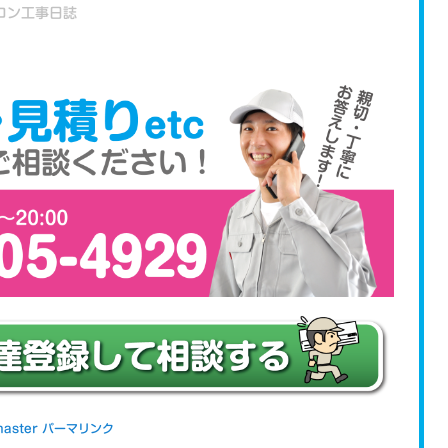
コン工事日誌
aster
パーマリンク