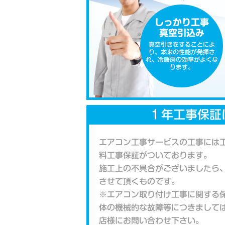
しっかり工事
真空引込み
真空引きをすることによ
り、本来の性能が発揮さ
れ、冷暖房の効率がよくな
ります。
１年工事保証
エアコン工事サービスの工事には
料工事保証がついております。
施工上の不具合がございましたら
させて頂くものです。
※エアコン取り付け工事に関する
体の機械的な故障等につきまして
店様にお問い合わせ下さい。