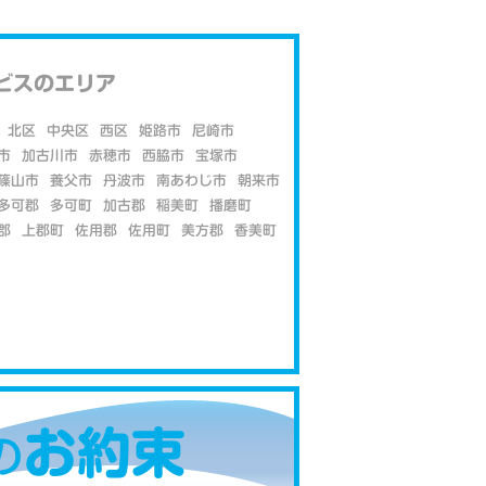
ビスのエリア
北区
中央区
西区
姫路市
尼崎市
市
加古川市
赤穂市
西脇市
宝塚市
篠山市
養父市
丹波市
南あわじ市
朝来市
多可郡
多可町
加古郡
稲美町
播磨町
郡
上郡町
佐用郡
佐用町
美方郡
香美町
お約束
の