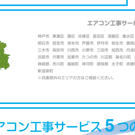
エアコン工事サー
神戸市
東灘区
灘区
兵庫区
長田区
須磨区
垂水区
明石市
西宮市
洲本市
芦屋市
伊丹市
相生市
豊岡
三木市
高砂市
川西市
小野市
三田市
加西市
丹波
淡路市
宍粟市
加東市
たつの市
川辺郡
猪名川町
神崎郡
市川町
福崎町
神河町
揖保郡
太子町
赤穂
新温泉町
※兵庫県外のエリアの方はご相談ください。
５
アコン工事サービス
つ